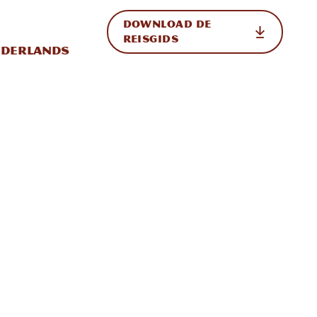
DOWNLOAD DE
p de site
ternationale weergave in-/uitschakelen
REISGIDS
derlands