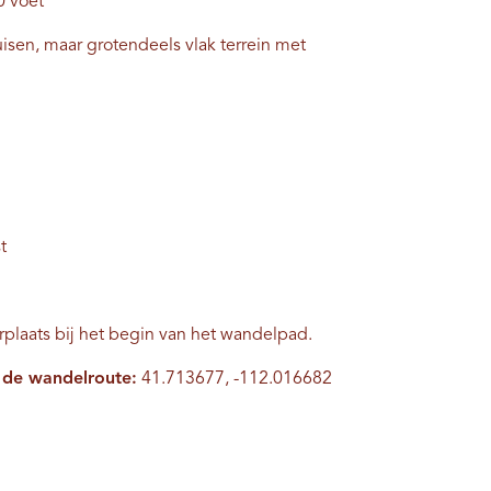
0 voet
isen, maar grotendeels vlak terrein met
t
rplaats bij het begin van het wandelpad.
 de wandelroute:
41.713677, -112.016682