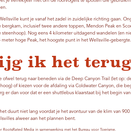
t je verrekijker niet om de roofvogels te spotten die gebruik
gen.
ellsville kunt je vanaf het zadel in zuidelijke richting gaan. O
bergkam, inclusief twee andere toppen, Mendon Peak en Scout
e steenhoop). Nog eens 4 kilometer uitdagend wandelen (en nie
 meter hoge Peak, het hoogste punt in het Wellsville-gebergte
ijg ik het teru
e ofwel terug naar beneden via de Deep Canyon Trail (let op: de
hoog) of kiezen voor de afdaling via Coldwater Canyon, die begi
zorg er dan voor dat er een shuttlebus klaarstaat bij het begin v
 het duurt niet lang voordat je het avontuur van de klim van 9
svilles alweer aan het plannen bent.
 RootsRated Media in samenwerking met het Bureau voor Toerisme.