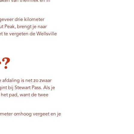
maken van thermiek en in
ngeveer drie kilometer
 Peak, brengt je naar
t te vergeten de Wellsville
.
g?
 afdaling is net zo zwaar
nt bij Stewart Pass. Als je
an het pad, want de twee
00 meter omhoog vergeet en je