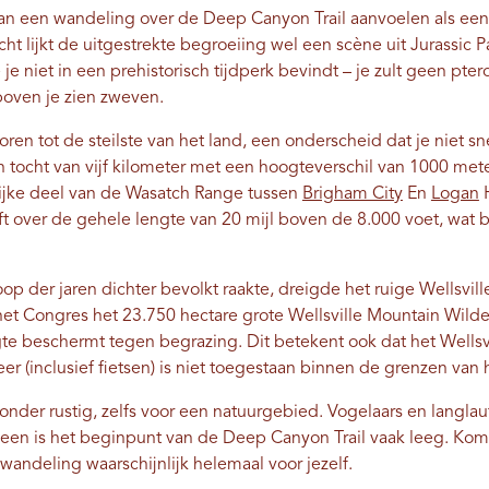
an een wandeling over de Deep Canyon Trail aanvoelen als een
cht lijkt de uitgestrekte begroeiing wel een scène uit Jurassic 
e je niet in een prehistorisch tijdperk bevindt – je zult geen pter
 boven je zien zweven.
ren tot de steilste van het land, een onderscheid dat je niet sne
n tocht van vijf kilometer met een hoogteverschil van 1000 mete
lijke deel van de Wasatch Range tussen
Brigham City
En
Logan
H
jft over de gehele lengte van 20 mijl boven de 8.000 voet, wat
op der jaren dichter bevolkt raakte, dreigde het ruige Wellsvi
 het Congres het 23.750 hectare grote Wellsville Mountain Wilde
te beschermt tegen begrazing. Dit betekent ook dat het Wellsvi
er (inclusief fietsen) is niet toegestaan ​​binnen de grenzen van
zonder rustig, zelfs voor een natuurgebied. Vogelaars en langla
een is het beginpunt van de Deep Canyon Trail vaak leeg. Ko
wandeling waarschijnlijk helemaal voor jezelf.