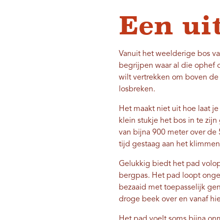
Een ui
Vanuit het weelderige bos v
begrijpen waar al die ophef 
wilt vertrekken om boven de
losbreken.
Het maakt niet uit hoe laat j
klein stukje het bos in te z
van bijna 900 meter over de 
tijd gestaag aan het klimmen
Gelukkig biedt het pad volo
bergpas. Het pad loopt ongev
bezaaid met toepasselijk ge
droge beek over en vanaf hie
Het pad voelt soms bijna onm