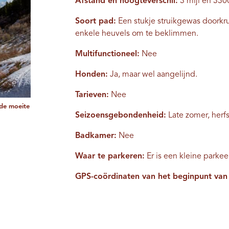
Afstand en hoogteverschil:
3 mijl en 330
Soort pad:
Een stukje struikgewas doorkru
enkele heuvels om te beklimmen.
Multifunctioneel:
Nee
Honden:
Ja, maar wel aangelijnd.
Tarieven:
Nee
 de moeite
Seizoensgebondenheid:
Late zomer, herfs
Badkamer:
Nee
Waar te parkeren:
Er is een kleine parkee
GPS-coördinaten van het beginpunt van