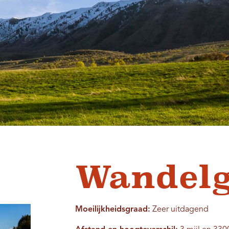
Wandelg
Moeilijkheidsgraad:
Zeer uitdagend