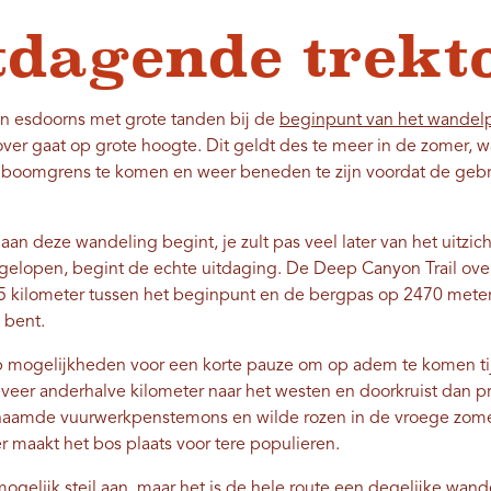
tdagende trekt
an esdoorns met grote tanden bij de
beginpunt van het wandel
over gaat op grote hoogte. Dit geldt des te meer in de zomer,
 boomgrens te komen en weer beneden te zijn voordat de gebr
e aan deze wandeling begint, je zult pas veel later van het uitzi
ijn gelopen, begint de echte uitdaging. De Deep Canyon Trail ov
5 kilometer tussen het beginpunt en de bergpas op 2470 meter,
 bent.
p mogelijkheden voor een korte pauze om op adem te komen ti
eer anderhalve kilometer naar het westen en doorkruist dan pr
naamde vuurwerkpenstemons en wilde rozen in de vroege zomer
r maakt het bos plaats voor tere populieren.
ogelijk steil aan, maar het is de hele route een degelijke wand