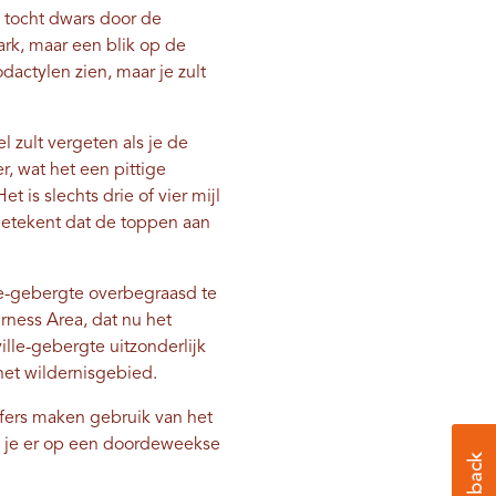
 tocht dwars door de
Park, maar een blik op de
odactylen zien, maar je zult
l zult vergeten als je de
r, wat het een pittige
et is slechts drie of vier mijl
 betekent dat de toppen aan
lle-gebergte overbegraasd te
rness Area, dat nu het
lle-gebergte uitzonderlijk
 het wildernisgebied.
ufers maken gebruik van het
m je er op een doordeweekse