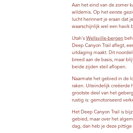
Aan het eind van de zomer k
wildernis. Op het eerste gezi
lucht herinnert je eraan dat j
waarschijnlijk wel een havik
Utah's
Wellsville-bergen
beho
Deep Canyon Trail aflegt, ee
uitdaging maakt. Dit noorde
breed aan de basis, maar bli
beide zijden steil aflopen.
Naarmate het gebied in de lo
raken. Uiteindelijk creëerde
grootste deel van het geberg
rustig is: gemotoriseerd verke
Het Deep Canyon Trail is bij
gebied, maar over het algem
dag, dan heb je deze pittige 