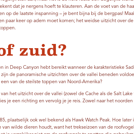
tekent dat je nergens hoeft te klauteren. Aan de voet van de h
en op de laatste inspanning – je bent bijna bij de bergpas! Maa
 paar keer op adem moet komen; het weidse uitzicht over de va
stoppen.
of zuid?
en in Deep Canyon hebt bereikt wanneer de karakteristieke Saddl
zijn de panoramische uitzichten over de vallei beneden voldoe
een van de steilste toppen van Noord-Amerika?
an het uitzicht over de vallei (zowel de Cache als de Salt Lake
es je een richting en vervolg je je reis. Zowel naar het noorden 
5, plaatselijk ook wel bekend als Hawk Watch Peak. Hoe later i
je van wilde dieren houdt, want het trekseizoen van de roofvogel