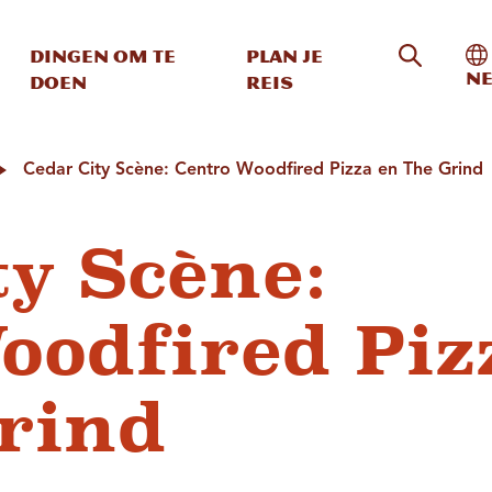
Zoeken o
In
Dingen om te
Plan je
Ne
doen
reis
Cedar City Scène: Centro Woodfired Pizza en The Grind
ty Scène:
oodfired Piz
rind