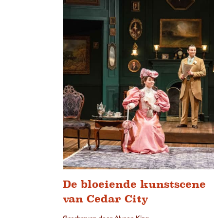
De bloeiende kunstscene
van Cedar City