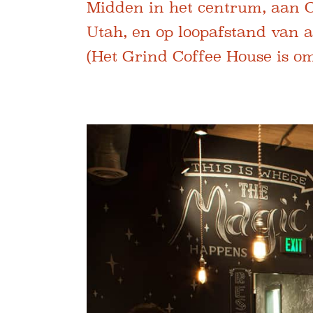
Midden in het centrum, aan Ce
Utah, en op loopafstand van a
(Het Grind Coffee House is om