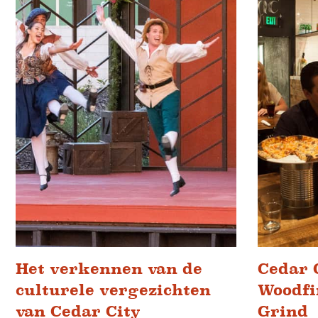
Het verkennen van de
Cedar 
culturele vergezichten
Woodfi
van Cedar City
Grind