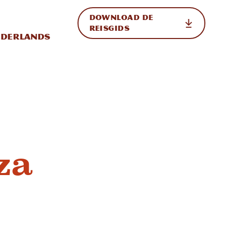
DOWNLOAD DE
p de site
ternationale weergave in-/uitschakelen
REISGIDS
derlands
za