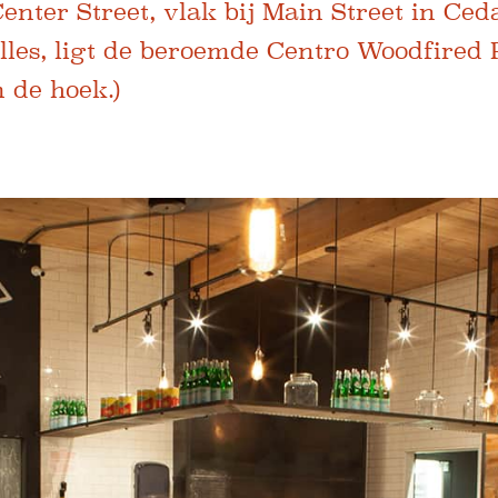
nter Street, vlak bij Main Street in Ceda
lles, ligt de beroemde Centro Woodfired P
 de hoek.)