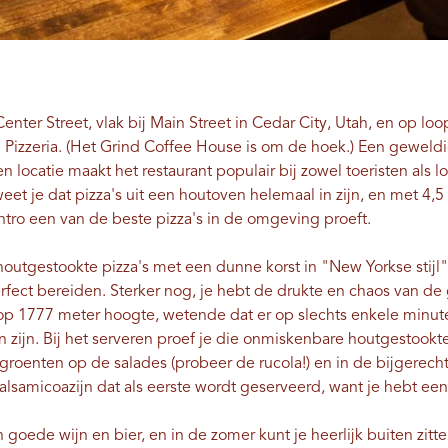
nter Street, vlak bij Main Street in Cedar City, Utah, en op loop
izzeria. (Het Grind Coffee House is om de hoek.) Een geweldig
catie maakt het restaurant populair bij zowel toeristen als local
eet je dat pizza's uit een houtoven helemaal in zijn, en met 4,5
Centro een van de beste pizza's in de omgeving proeft.
 houtgestookte pizza's met een dunne korst in "New Yorkse stij
rfect bereiden. Sterker nog, je hebt de drukte en chaos van de 
op 1777 meter hoogte, wetende dat er op slechts enkele minute
zijn. Bij het serveren proef je die onmiskenbare houtgestookte
roenten op de salades (probeer de rucola!) en in de bijgerechte
alsamicoazijn dat als eerste wordt geserveerd, want je hebt een
 goede wijn en bier, en in de zomer kunt je heerlijk buiten zitt