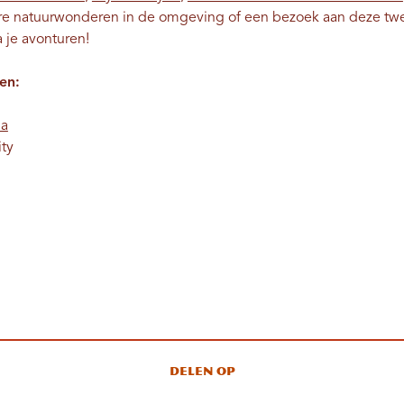
ere natuurwonderen in de omgeving of een bezoek aan deze twe
a je avonturen!
en:
ia
ity
Delen op