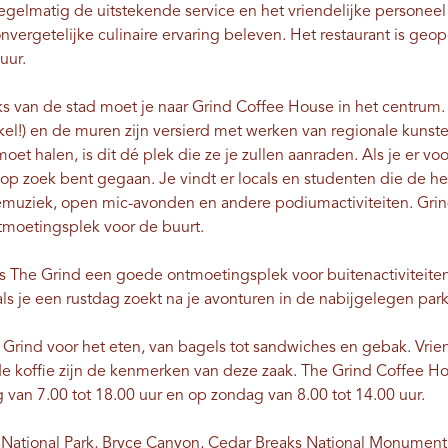
egelmatig de uitstekende service en het vriendelijke personeel v
 onvergetelijke culinaire ervaring beleven. Het restaurant is g
uur.
s van de stad moet je naar Grind Coffee House in het centrum. H
) en de muren zijn versierd met werken van regionale kunstenaar
moet halen, is dit dé plek die ze je zullen aanraden. Als je er voo
s op zoek bent gegaan. Je vindt er locals en studenten die de h
livemuziek, open mic-avonden en andere podiumactiviteiten. Gr
ntmoetingsplek voor de buurt.
is The Grind een goede ontmoetingsplek voor buitenactiviteite
ls je een rustdag zoekt na je avonturen in de nabijgelegen park
ind voor het eten, van bagels tot sandwiches en gebak. Vrien
 koffie zijn de kenmerken van deze zaak. The Grind Coffee H
van 7.00 tot 18.00 uur en op zondag van 8.00 tot 14.00 uur.
 National Park
,
Bryce Canyon
,
Cedar Breaks National Monument