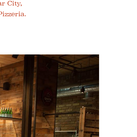
r City,
izzeria.