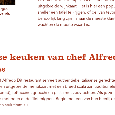
vier bieren van de tap, verschillende fles
uitgebreide wijnkaart. Het is hier een po
orgen
sneller een tafel te krijgen, of bel van te
ol zit.
behoorlijk lang zijn – maar de meeste klant
wachten de moeite waard is.
se keuken van chef Alfre
56
f Alfredo
Dit restaurant serveert authentieke Italiaanse gerecht
en uitgebreide menukaart met een breed scala aan traditionele f
reid), fettuccine, gnocchi en pasta met zeevruchten. Als je zin ​​
 met been of de filet mignon. Begin met een van hun heerlijke 
n stuk tiramisu.