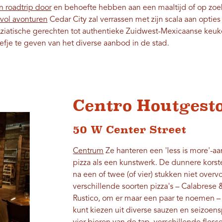
n roadtrip door
en behoefte hebben aan een maaltijd of op zoek 
vol avonturen
Cedar City zal verrassen met zijn scala aan optie
ziatische gerechten tot authentieke Zuidwest-Mexicaanse keuke
efje te geven van het diverse aanbod in de stad.
Centro Houtgesto
50 W Center Street
Centrum
Ze hanteren een 'less is more'-a
pizza als een kunstwerk. De dunnere korst
na een of twee (of vier) stukken niet overvo
verschillende soorten pizza's – Calabrese 
Rustico, om er maar een paar te noemen – o
kunt kiezen uit diverse sauzen en seizoe