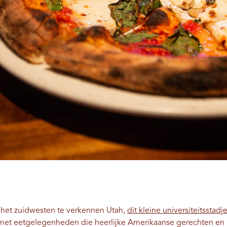
m het zuidwesten te verkennen Utah,
dit kleine universiteitsstadj
l met eetgelegenheden die heerlijke Amerikaanse gerechten en