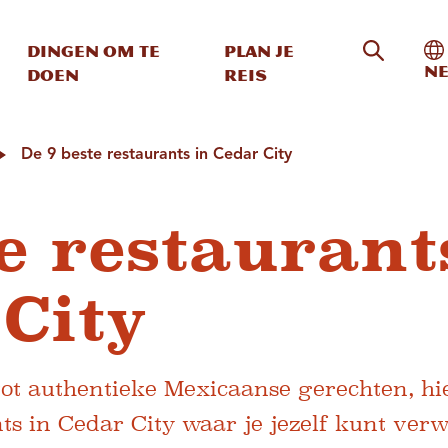
Zoeken o
In
Dingen om te
Plan je
Ne
doen
reis
De 9 beste restaurants in Cedar City
te restaurant
 City
tot authentieke Mexicaanse gerechten, hie
nts in Cedar City waar je jezelf kunt ve