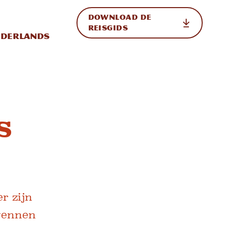
DOWNLOAD DE
p de site
ternationale weergave in-/uitschakelen
REISGIDS
derlands
s
r zijn
rwennen