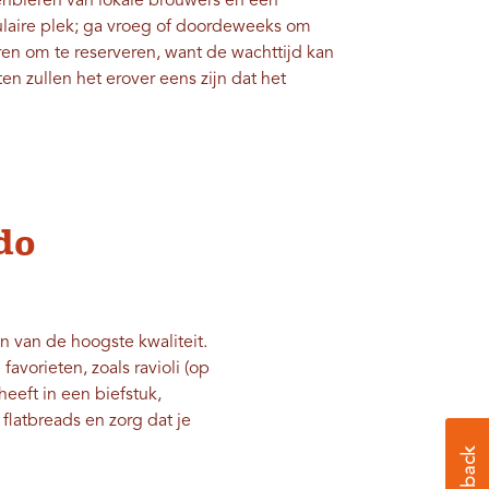
senbieren van lokale brouwers en een
pulaire plek; ga vroeg of doordeweeks om
voren om te reserveren, want de wachttijd kan
en zullen het erover eens zijn dat het
do
en van de hoogste kwaliteit.
avorieten, zoals ravioli (op
heeft in een biefstuk,
flatbreads en zorg dat je