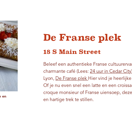
De Franse plek
18 S Main Street
Beleef een authentieke Franse cultuurervar
charmante café (Lees:
24 uur in Cedar City
Lyon,
De Franse plek
Hier vind je heerlijk
Of je nu even snel een latte en een croissan
croque monsieur of Franse uiensoep, deze 
e en
en hartige trek te stillen.