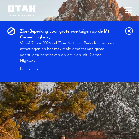
Hoo
Skip to content
Zion-Beperking voor grote voertuigen op de Mt.
Carmel Highway
Vanaf 7 juni 2026 zal Zion National Park de maximale
afmetingen en het maximale gewicht van grote
voertuigen handhaven op de Zion-Mt. Carmel
Highway.
Leer meer.