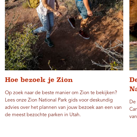
Hoe bezoek je Zion
D
N
Op zoek naar de beste manier om Zion te bekijken?
Lees onze Zion National Park gids voor deskundig
De 
advies over het plannen van jouw bezoek aan een van
Can
de meest bezochte parken in Utah.
van