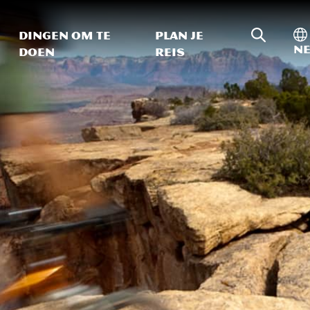
Zoeken o
In
Dingen om te
Plan je
Ne
doen
reis