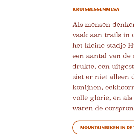
Kruisbessenmesa
Als mensen denken
vaak aan trails in
het kleine stadje 
een aantal van de m
drukte, een uitges
ziet er niet allee
konijnen, eekhoorn
volle glorie, en al
waren de oorspronk
Mountainbiken in de 