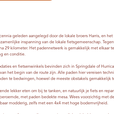
cennia geleden aangelegd door de lokale broers Harris, en he
gezamenlijke inspanning van de lokale fietsgemeenschap. Tege
na 29 kilometer. Het padennetwerk is gemakkelijk met elkaar te 
ng en conditie.
aties en fietsenwinkels bevinden zich in Springdale of Hurrica
van het begin van de route zijn. Alle paden hier vereisen tec
nden te bedwingen, hoewel de meeste obstakels gemakkelijk te 
de lekker eten om bij te tanken, en natuurlijk je fiets en repa
 beroemde, met paden bedekte mesa. Wees voorzichtig met d
baar modderig, zelfs met een 4x4 met hoge bodemvrijheid.