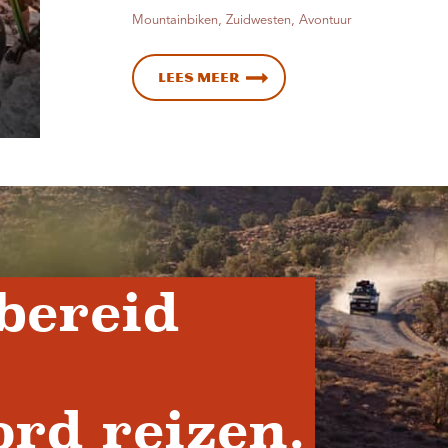
Mountainbiken, Zuidwesten, Avontuur
Lees meer
bereid
rd reizen.