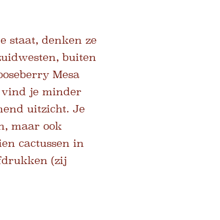
 staat, denken ze
zuidwesten, buiten
Gooseberry Mesa
r vind je minder
end uitzicht. Je
en, maar ook
ien cactussen in
fdrukken (zij