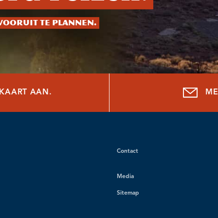
vooruit te plannen.
NKAART AAN.
ME
Contact
Media
Sitemap