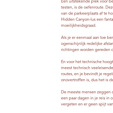
Een uitstekende plek voor b
testen, is de oefenroute. Dez
van de parkeerplaats af te h
Hidden Canyon-lus een fantas
moeilijkheidsgraad.
Als je er eenmaal aan toe be
ogenschijnlijk redelijke afs
richtingen worden gereden o
En voor het technische hoogte
meest technisch veeleisende 
routes, en je bevindt je rege
onovertroffen is, dus het is 
De meeste mensen zeggen dat
een paar dagen in je reis in o
vergeten en er geen spijt van