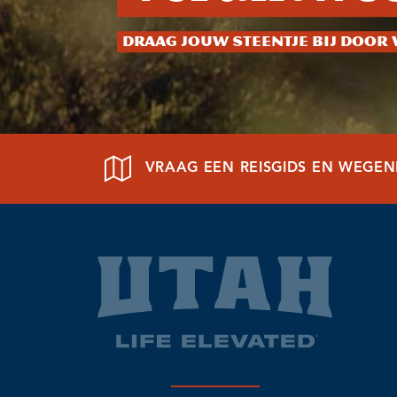
Draag jouw steentje bij door 
VRAAG EEN REISGIDS EN WEGE