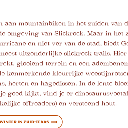
 aan mountainbiken in het zuiden van de
 de omgeving van Slickrock. Maar in het 
Hurricane en niet ver van de stad, biedt 
eest uitzonderlijke slickrock-trails. Hie
trekt, glooiend terrein en een adembenem
n de kenmerkende kleurrijke woestijnrots
s, herten en hagedissen. In de lente bloe
s je goed kijkt, vind je er dinosaurusvoeta
elijke offroaders) en versteend hout.
winter in Zuid-Texas