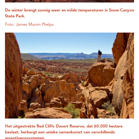
De winter brengt zonnig weer en milde temperaturen in Snow Canyon
State Park.
Foto: James Marvin Phelps
Het uitgestrekte Red Cliffs Desert Reserve, dat 60.000 hectare
beslaat, herbergt een unieke samenkomst van verschillende
woestijnecosystemen.