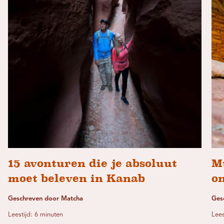
15 avonturen die je absoluut
M
moet beleven in Kanab
o
Geschreven door Matcha
Ges
Leestijd: 6 minuten
Lees