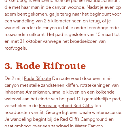
dikke boog is vernoemd naar de pionier Maude Johnson,
die met haar man in de canyon woonde. Nadat je even op
adem bent gekomen, ga je terug naar het beginpunt voor
een wandeling van 2,6 kilometer heen en terug, of je
wandelt verder de canyon in tot je onder torenhoge rode
rotswanden uitkomt. Het pad is gesloten van 15 maart tot
en met 31 oktober vanwege het broedseizoen van
roofvogels.
3. Rode Rifroute
De 2 mijl
Rode Rifroute
De route voert door een mini-
canyon met steile zandstenen kliffen, rotstekeningen van
inheemse Amerikanen, smalle kloven en een kolkende
waterval aan het einde van het pad. Dit gemakkelijke pad,
verscholen in de
Recreatiegebied Red Cliffs
Ten
noordoosten van St. George ligt een ideale winterexcursie.
Je wandeling begint bij de Red Cliffs Campground en
gaat omhoog over een zandpad in Water Canyon.