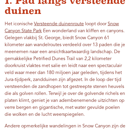
1. Pad langs versteende
duinen
Het iconische
Versteende duinenroute
loopt door
Snow
Canyon State Park
Een wonderland van kliffen en canyons.
Gelegen vlakbij St. George, biedt Snow Canyon 61
kilometer aan wandelroutes verdeeld over 13 paden die je
meenemen naar een ansichtkaartwaardig landschap. De
gemakkelijke Petrified Dunes Trail van 2,2 kilometer
doorkruist vlaktes met salie en leidt naar een spectaculair
veld waar meer dan 180 miljoen jaar geleden, tijdens het
Jura-tijdperk, zandduinen zijn afgezet. In de loop der tijd
versteenden de zandhopen tot gestreepte stenen heuvels
die als golven rollen. Terwijl je over de golvende richels en
platen klimt, geniet je van adembenemende uitzichten op
verre bergen en gigantische, met water gevulde poelen
die wolken en de lucht weerspiegelen.
Andere opmerkelijke wandelingen in Snow Canyon zijn de