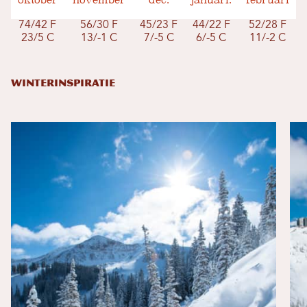
oktober
november
dec.
januari.
februari
74/42 F
56/30 F
45/23 F
44/22 F
52/28 F
23/5 C
13/-1 C
7/-5 C
6/-5 C
11/-2 C
WINTERINSPIRATIE