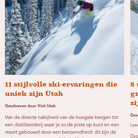
11 stijlvolle ski-ervaringen die
8 
uniek zijn Utah
gr
zi
Geschreven door Visit Utah
Ges
Van de directe nabijheid van de hoogste bergen tot
een distilleerderij waar je zo de piste op kunt en een
Lees
resort gebouwd door een beroemdheid: dit zijn de
Dro