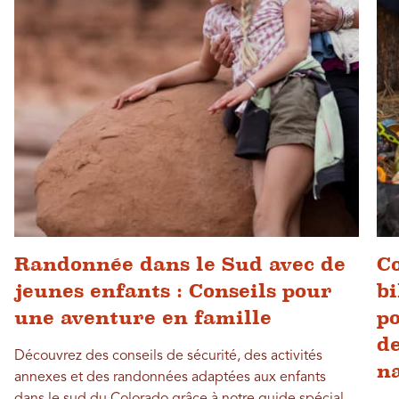
Randonnée dans le Sud avec de
C
jeunes enfants : Conseils pour
bi
une aventure en famille
p
de
Découvrez des conseils de sécurité, des activités
n
annexes et des randonnées adaptées aux enfants