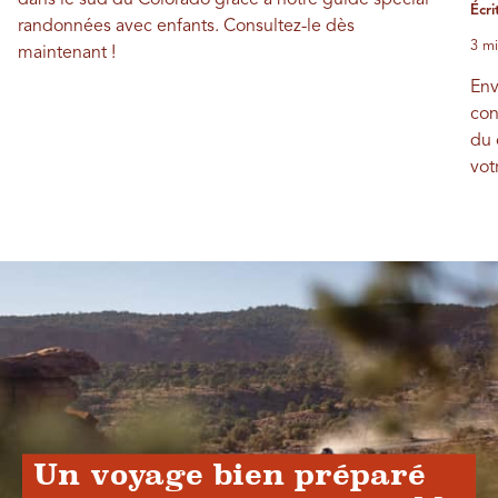
dans le sud du Colorado grâce à notre guide spécial
Écri
randonnées avec enfants. Consultez-le dès
3 mi
maintenant !
Env
con
du 
vot
Un voyage bien préparé