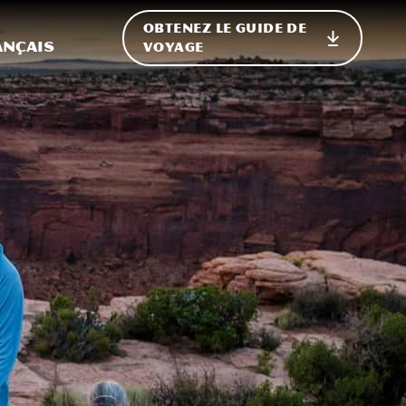
OBTENEZ LE GUIDE DE
ur le site
ler vers l'international
ançais
VOYAGE