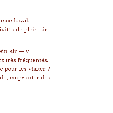
canoë-kayak,
ivités de plein air
.
ein air — y
t très fréquentés.
 pour les visiter ?
nde, emprunter des