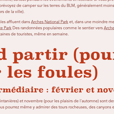
 prévoyez de camper sur les terres du BLM, généralement moin
s de la ville).
ules affluent dans
Arches National Park
et, dans une moindre m
te Park
Des randonnées populaires comme le sentier vers
Arche
ntaines de touristes, même en semaine.
 partir (pou
 les foules)
rmédiaire : février et no
rintanières) et novembre (pour les plaisirs de l'automne) sont d
 Vous pourrez même y admirer des tours rocheuses, des canyons e
.