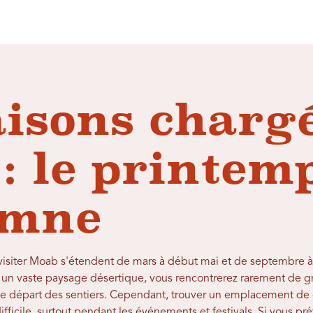
aisons charg
: le printemp
omne
 visiter Moab s'étendent de mars à début mai et de septembre à
s un vaste paysage désertique, vous rencontrerez rarement de gr
de départ des sentiers. Cependant, trouver un emplacement d
ficile, surtout pendant les événements et festivals. Si vous pr