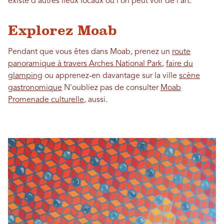
existe d'autres lieux locaux où l'on peut voir de l'art.
Explorez Moab
Pendant que vous êtes dans Moab, prenez un
route
panoramique à travers Arches National Park
,
faire du
glamping
ou apprenez-en davantage sur la ville
scène
gastronomique
N'oubliez pas de consulter
Moab
Promenade culturelle
, aussi.