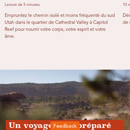
Lecture de 5 minutes
10 m
Empruntez le chemin isolé et moins fréquenté du sud
Déc
Utah dans le quartier de Cathedral Valley à Capitol
de 
Reef pour nourrir votre corps, votre esprit et votre
âme.
Un voyage bien préparé