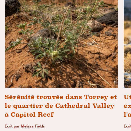
Sérénité trouvée dans Torrey et
U
le quartier de Cathedral Valley
ex
à Capitol Reef
l'
Écrit par Melissa Fields
Écri