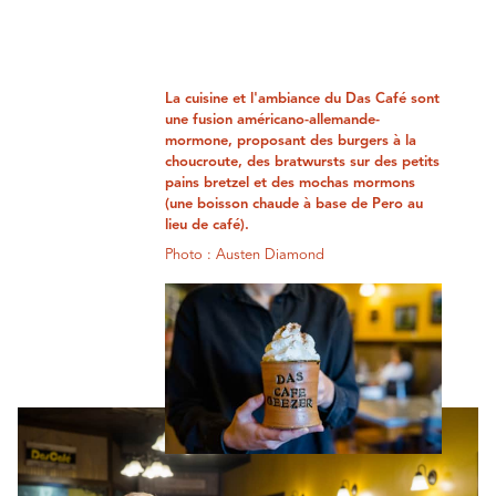
La cuisine et l'ambiance du Das Café sont
une fusion américano-allemande-
mormone, proposant des burgers à la
choucroute, des bratwursts sur des petits
pains bretzel et des mochas mormons
(une boisson chaude à base de Pero au
lieu de café).
Photo : Austen Diamond