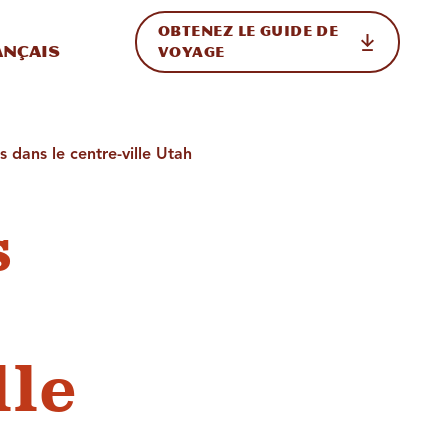
OBTENEZ LE GUIDE DE
ur le site
ler vers l'international
ançais
VOYAGE
 dans le centre-ville Utah
s
lle