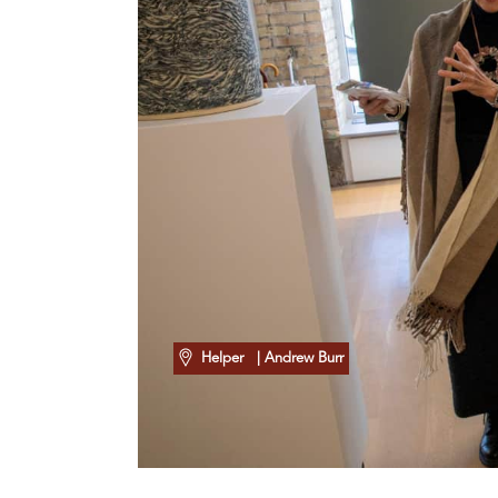
Helper
| Andrew Burr