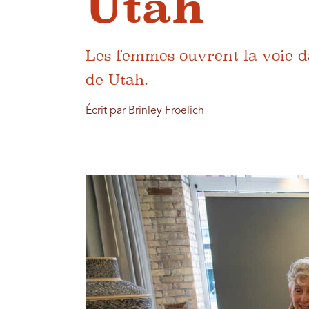
Utah
Les femmes ouvrent la voie dan
de Utah.
Écrit par Brinley Froelich