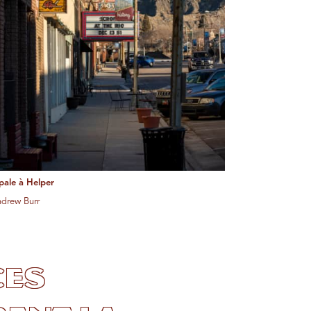
ipale à Helper
ndrew Burr
ces