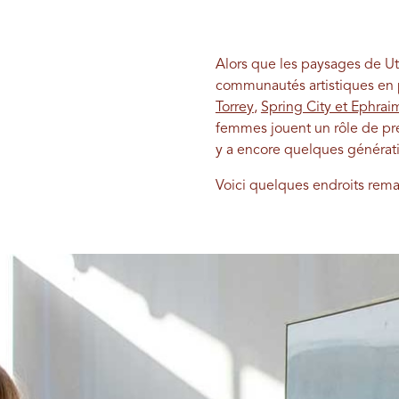
Alors que les paysages de Ut
communautés artistiques en p
Torrey
,
Spring City et Ephrai
femmes jouent un rôle de pre
y a encore quelques génératio
Voici quelques endroits remar