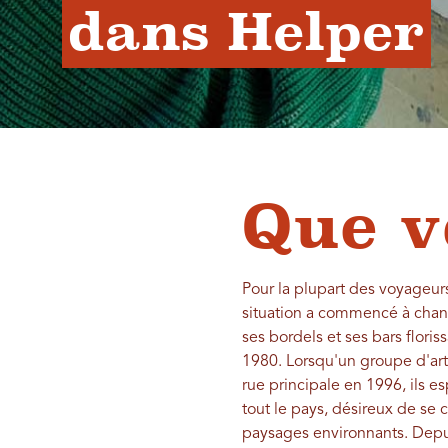
dans Helper
Que v
Pour la plupart des voyageur
situation a commencé à change
ses bordels et ses bars flor
1980. Lorsqu'un groupe d'arti
rue principale en 1996, ils es
tout le pays, désireux de se 
paysages environnants. Depui