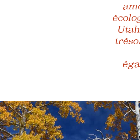
amo
écolog
Utah
tréso
éga