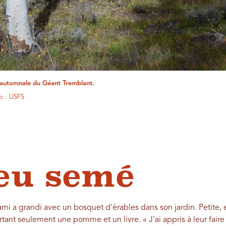
automnale du Géant Tremblant.
o : USFS
œu semé
i a grandi avec un bosquet d'érables dans son jardin. Petite, e
ant seulement une pomme et un livre. « J'ai appris à leur faire 