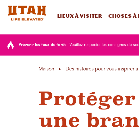
Lieux à visiter
Choses à 
Skip to content
Prévenir les feux de forêt
Veuillez respecter les consignes de sé
Maison
Des histoires pour vous inspirer 
Protéger
une branc