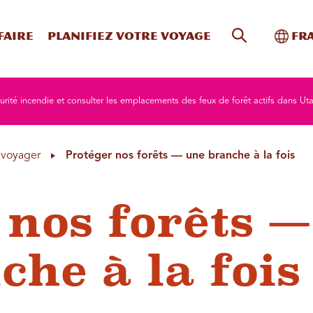
Recherche s
Bascu
faire
Planifiez votre voyage
Fr
curité incendie et consulter les emplacements des feux de forêt actifs dans Ut
à voyager
Protéger nos forêts — une branche à la fois
 nos forêts —
he à la fois