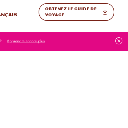
OBTENEZ LE GUIDE DE
ur le site
ler vers l'international
ançais
VOYAGE
ah.
Apprendre encore plus