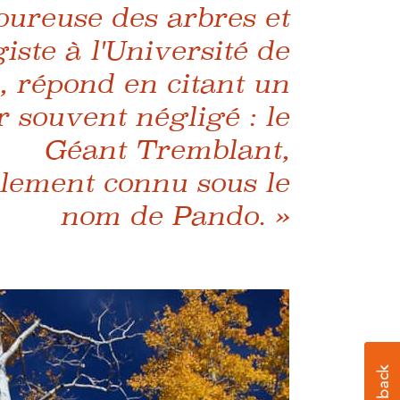
ureuse des arbres et
iste à l'Université de
, répond en citant un
r souvent négligé : le
Géant Tremblant,
lement connu sous le
nom de Pando. »