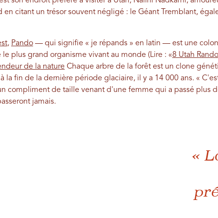
t son endroit préféré à visiter à Utah, Nalini Nadkarni, amoure
nd en citant un trésor souvent négligé : le Géant Tremblant, ég
est
,
Pando
— qui signifie « je répands » en latin — est une colo
le plus grand organisme vivant au monde (Lire : «
8 Utah Rando
endeur de la nature
Chaque arbre de la forêt est un clone génét
a fin de la dernière période glaciaire, il y a 14 000 ans. « C'e
un compliment de taille venant d'une femme qui a passé plus d
passeront jamais.
« L
pré