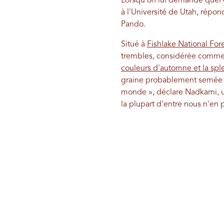
Lorsqu'on lui demande quel es
à l'Université de Utah, répo
Pando.
Situé à
Fishlake National For
trembles, considérée comme 
couleurs d'automne et la spl
graine probablement semée à l
monde », déclare Nadkarni, 
la plupart d'entre nous n'en 