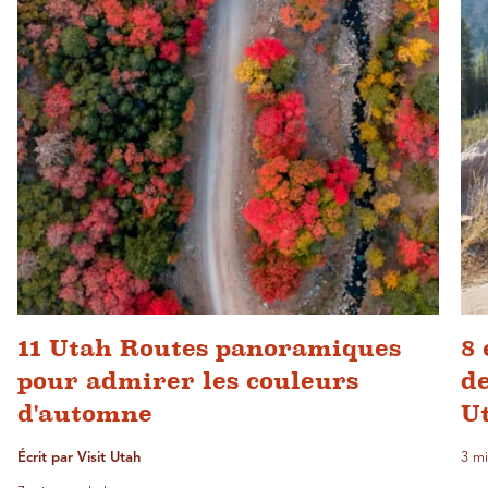
11 Utah Routes panoramiques
8 
pour admirer les couleurs
de
d'automne
U
Écrit par Visit Utah
3 mi