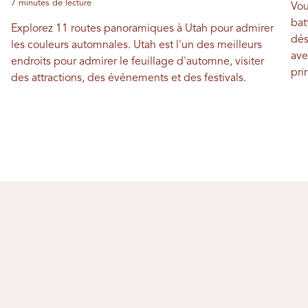
7 minutes de lecture
Vou
bat
Explorez 11 routes panoramiques à Utah pour admirer
dés
les couleurs automnales. Utah est l'un des meilleurs
ave
endroits pour admirer le feuillage d'automne, visiter
pri
des attractions, des événements et des festivals.