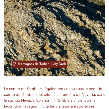
Montagnes de Tushar
| Jay Dash
Le comté de Ramblers, également connu sous le nom de
comté de Ramblers, se situe à la frontière du Nevada, dans
le sud du Nevada. Son nom, « Ramblers », vient de la
façon dont la région invite les visiteurs à explorer ses