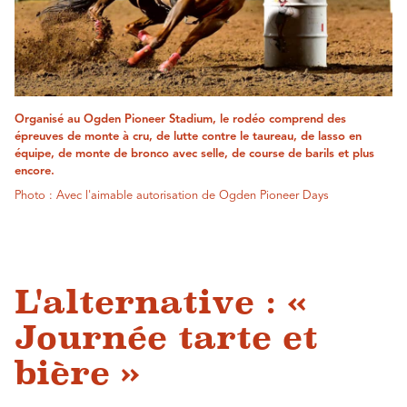
Organisé au Ogden Pioneer Stadium, le rodéo comprend des
épreuves de monte à cru, de lutte contre le taureau, de lasso en
équipe, de monte de bronco avec selle, de course de barils et plus
encore.
Photo : Avec l'aimable autorisation de Ogden Pioneer Days
L'alternative : «
Journée tarte et
bière »