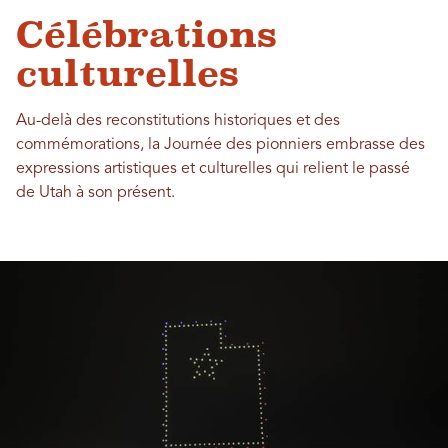
Célébrations
culturelles
Au-delà des reconstitutions historiques et des
commémorations, la Journée des pionniers embrasse des
expressions artistiques et culturelles qui relient le passé
de Utah à son présent.