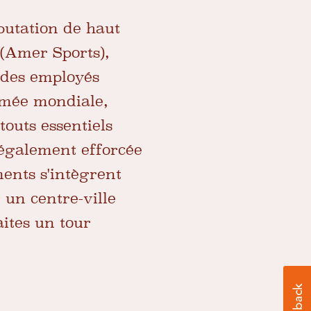
putation de haut
 (Amer Sports),
é des employés
mmée mondiale,
touts essentiels
t également efforcée
ments s'intègrent
n centre-ville
ites un tour