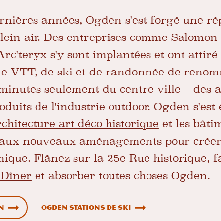
rnières années, Ogden s'est forgé une ré
 plein air. Des entreprises comme Salomon
rc'teryx s'y sont implantées et ont attir
 de VTT, de ski et de randonnée de reno
minutes seulement du centre-ville – des a
roduits de l'industrie outdoor. Ogden s'es
rchitecture art déco historique
et les bâti
ux nouveaux aménagements pour créer u
que. Flânez sur la 25e Rue historique, fa
 Dîner
et absorber toutes choses Ogden.
en
Ogden Stations de ski