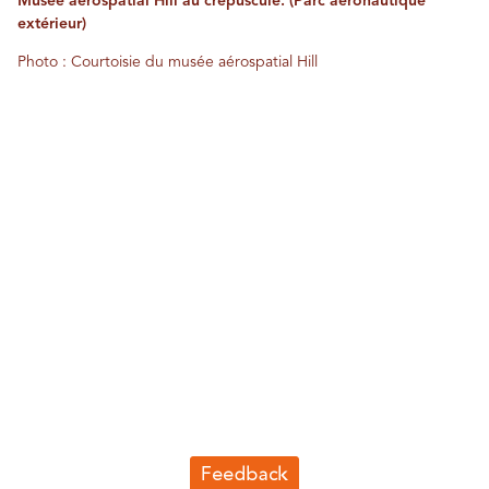
Musée aérospatial Hill au crépuscule. (Parc aéronautique
extérieur)
Photo : Courtoisie du musée aérospatial Hill