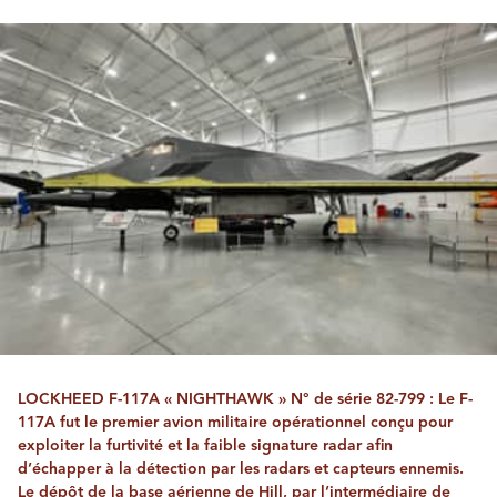
LOCKHEED F-117A « NIGHTHAWK » N° de série 82-799 : Le F-
117A fut le premier avion militaire opérationnel conçu pour
exploiter la furtivité et la faible signature radar afin
d’échapper à la détection par les radars et capteurs ennemis.
Le dépôt de la base aérienne de Hill, par l’intermédiaire de