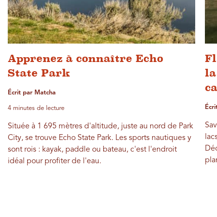
Apprenez à connaître Echo
F
State Park
la
c
Écrit par Matcha
Écri
4 minutes de lecture
Sav
Située à 1 695 mètres d'altitude, juste au nord de Park
lac
City, se trouve Echo State Park. Les sports nautiques y
Déc
sont rois : kayak, paddle ou bateau, c'est l'endroit
pla
idéal pour profiter de l'eau.