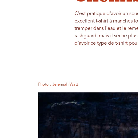
C'est pratique d'avoir un so
excellent t-shirt à manches l
tremper dans l'eau et le reme
rashguard, mais il sèche plu
d'avoir ce type de t-shirt po
Photo : Jeremiah Watt