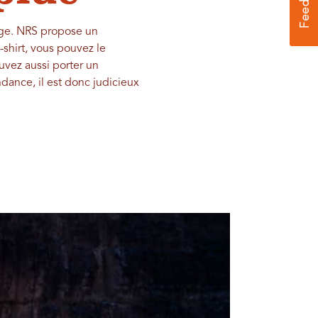
age. NRS propose un
-shirt, vous pouvez le
uvez aussi porter un
dance, il est donc judicieux