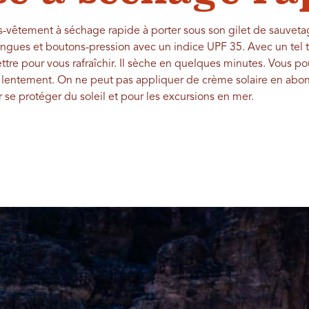
us-vêtement à séchage rapide à porter sous son gilet de sauvet
ongues et boutons-pression avec un indice UPF 35. Avec un tel t
ttre pour vous rafraîchir. Il sèche en quelques minutes. Vous po
s lentement. On ne peut pas appliquer de crème solaire en abon
ur se protéger du soleil et pour les excursions en mer.