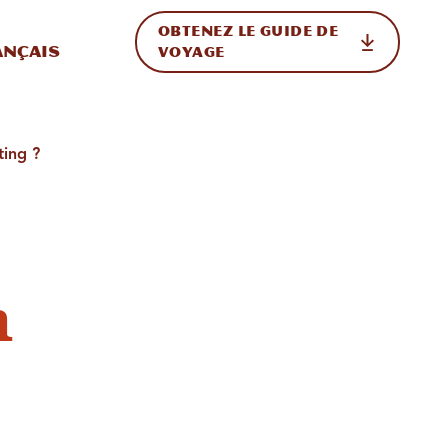
OBTENEZ LE GUIDE DE
ur le site
ler vers l'international
ançais
VOYAGE
ting ?
n