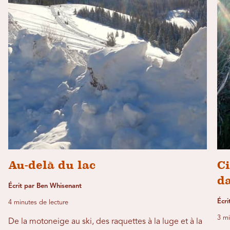
Au-delà du lac
C
da
Écrit par Ben Whisenant
Écri
4 minutes de lecture
3 mi
De la motoneige au ski, des raquettes à la luge et à la