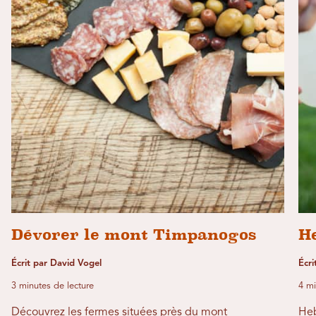
Dévorer le mont Timpanogos
H
Écrit par David Vogel
Écri
3 minutes de lecture
4 mi
Découvrez les fermes situées près du mont
Heb