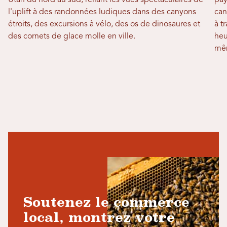
Utah du nord au sud, reliant les vues spectaculaires de
pay
l'uplift à des randonnées ludiques dans des canyons
can
étroits, des excursions à vélo, des os de dinosaures et
à t
des cornets de glace molle en ville.
heu
mêm
Soutenez le commerce
local, montrez votre