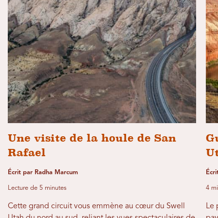
Une visite de la houle de San
Gu
Rafael
U
Écrit par Radha Marcum
Écri
Lecture de 5 minutes
4 mi
Cette grand circuit vous emmène au cœur du Swell
Le 