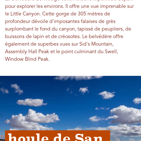
pour explorer les environs. Il offre une vue imprenable sur
le Little Canyon. Cette gorge de 305 mètres de
profondeur dévoile d'imposantes falaises de grès
surplombant le fond du canyon, tapissé de peupliers, de
buissons de lapin et de créosotes. Le belvédère offre
également de superbes vues sur Sid's Mountain,
Assembly Hall Peak et le point culminant du Swell,
Window Blind Peak.
houle de San 