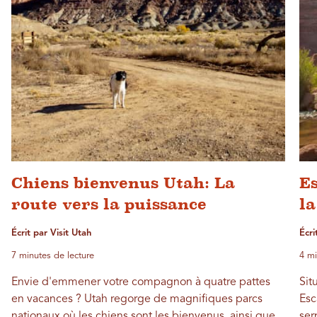
Chiens bienvenus Utah: La
Es
route vers la puissance
la
Écrit par Visit Utah
Écri
7 minutes de lecture
4 mi
Envie d'emmener votre compagnon à quatre pattes
Sit
en vacances ? Utah regorge de magnifiques parcs
Esc
nationaux où les chiens sont les bienvenus, ainsi que
ser