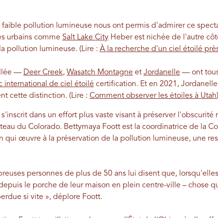
la faible pollution lumineuse nous ont permis d'admirer ce specta
tres urbains comme
Salt Lake City
Heber est nichée de l'autre côt
a pollution lumineuse. (Lire :
À la recherche d'un ciel étoilé prè
allée —
Deer Creek
,
Wasatch Montagne
et
Jordanelle
— ont tous
c international de ciel étoilé
certification. Et en 2021, Jordanelle 
t cette distinction. (Lire :
Comment observer les étoiles à Utah
s'inscrit dans un effort plus vaste visant à préserver l'obscurité
ateau du Colorado. Bettymaya Foott est la coordinatrice de la C
 qui œuvre à la préservation de la pollution lumineuse, une res
uses personnes de plus de 50 ans lui disent que, lorsqu'elles é
 depuis le porche de leur maison en plein centre-ville – chose q
rdue si vite », déplore Foott.