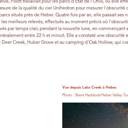
ive, Foott travaillait pour les parcs d'État de l'Ohio, où elle eff
 mesure de la qualité du ciel Unihedron pour mesurer l'obscurité
s parcs situés près de Heber. Quatre fois par an, elle passait ses
 les meilleurs relevés, effectués au moment précis où l'obscuri
levés par temps clair, pendant la nouvelle lune, en commençant 
éralement entre 22 h et minuit. Elle a constaté une obscurité 
e Deer Creek, Huber Grove et au camping d'Oak Hollow, qui com
Vue depuis Lake Creek à Heber.
Photo : Brent Haddock/Heber Valley To