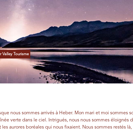
 Valley Tourisme
orsque nous sommes arrivés à Heber. Mon mari et moi sommes so
înée verte dans le ciel. Intrigués, nous nous sommes éloignés d
nt les aurores boréales qui nous fixaient. Nous sommes restés là, 