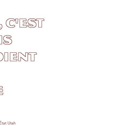
 c'est
ns
oient
e
État Utah