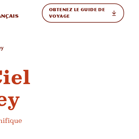
OBTENEZ LE GUIDE DE
ur le site
ler vers l'international
ançais
VOYAGE
ey
iel
ey
nifique