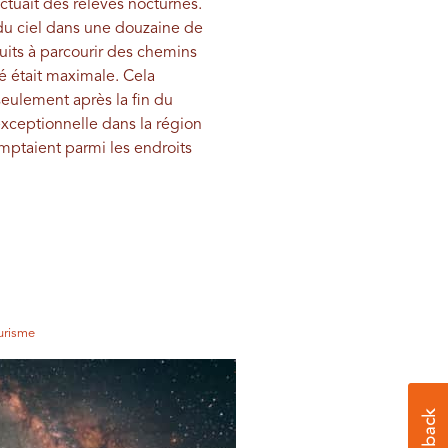
ectuait des relevés nocturnes.
 du ciel dans une douzaine de
 nuits à parcourir des chemins
té était maximale. Cela
seulement après la fin du
exceptionnelle dans la région
ptaient parmi les endroits
urisme