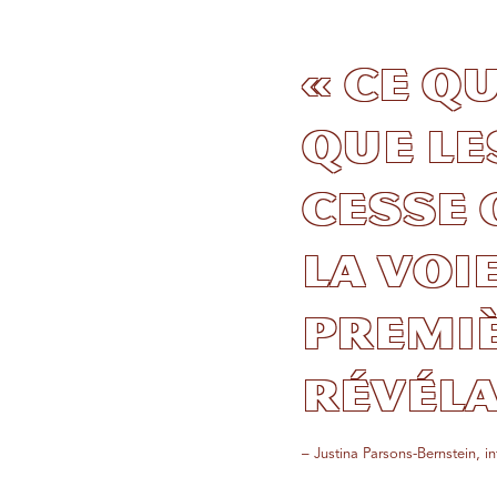
« Ce q
que le
cesse 
la Voi
premiè
révéla
– Justina Parsons-Bernstein, i