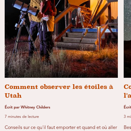
Comment observer les étoiles à
Co
Utah
l'
Écrit par Whitney Childers
Écri
7 minutes de lecture
3 mi
Conseils sur ce qu'il faut emporter et quand et où aller
Bes