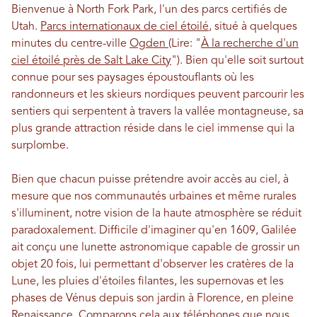
Bienvenue à North Fork Park, l'un des parcs certifiés de
Utah.
Parcs internationaux de ciel étoilé
, situé à quelques
minutes du centre-ville
Ogden
(Lire: "
À la recherche d'un
ciel étoilé près de Salt Lake City
"). Bien qu'elle soit surtout
connue pour ses paysages époustouflants où les
randonneurs et les skieurs nordiques peuvent parcourir les
sentiers qui serpentent à travers la vallée montagneuse, sa
plus grande attraction réside dans le ciel immense qui la
surplombe.
Bien que chacun puisse prétendre avoir accès au ciel, à
mesure que nos communautés urbaines et même rurales
s'illuminent, notre vision de la haute atmosphère se réduit
paradoxalement. Difficile d'imaginer qu'en 1609, Galilée
ait conçu une lunette astronomique capable de grossir un
objet 20 fois, lui permettant d'observer les cratères de la
Lune, les pluies d'étoiles filantes, les supernovas et les
phases de Vénus depuis son jardin à Florence, en pleine
Renaissance. Comparons cela aux téléphones que nous