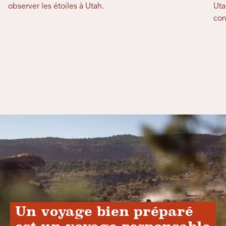
observer les étoiles à Utah.
Uta
con
Un voyage bien préparé