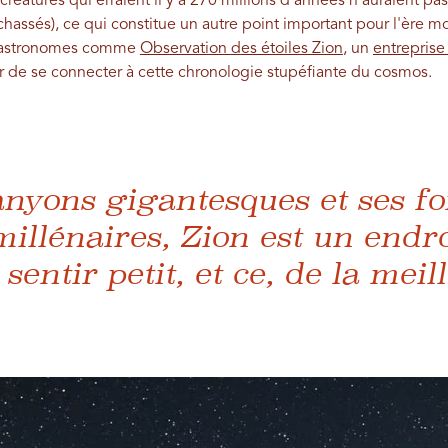
créatures qui erraient il y a 270 millions d'années n'auraient pa
chassés), ce qui constitue un autre point important pour l'ère 
 d'astronomes comme
Observation des étoiles Zion
, un
entreprise
r de se connecter à cette chronologie stupéfiante du cosmos.
anyons gigantesques et ses f
illénaires, Zion est un endroi
 sentir petit, et ce, de la mei