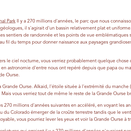
nal Park
Il y a 270 millions d'années, le parc que nous connaisso
éologues, il s'agirait d'un bassin relativement plat et uniforme.
Les sentiers de randonnée et les points de vue emblématiques s
r au fil du temps pour donner naissance aux paysages grandios
 vers le ciel nocturne, vous verriez probablement quelque chose
 en astronomie d'entre nous ont repéré depuis que papa ou ma
nde Ourse.
la Grande Ourse. Alkaid, l'étoile située à l'extrémité du manche (
 Mais vous verriez tout de même le reste de la Grande Ourse bri
es 270 millions d'années suivantes en accéléré, en voyant les a
au du Colorado émerger de la croûte terrestre tandis que le vent 
yable, vous pourriez lever les yeux et voir la Grande Ourse à tr