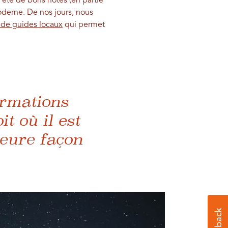
s été de bons hôtes (en partie
moderne. De nos jours, nous
 de guides locaux
qui permet
ormations
t où il est
lleure façon