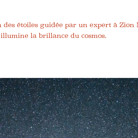
n des étoiles guidée par un expert à Zion
illumine la brillance du cosmos.