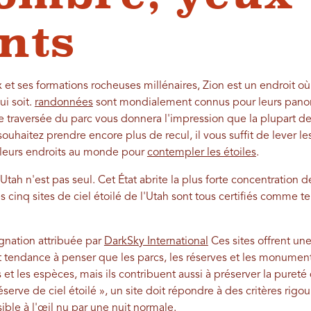
ants
t ses formations rocheuses millénaires, Zion est un endroit où il
ui soit.
randonnées
sont mondialement connus pour leurs panora
e traversée du parc vous donnera l'impression que la plupart de
 souhaitez prendre encore plus de recul, il vous suffit de lever le
lleurs endroits au monde pour
contempler les étoiles
.
'Utah n'est pas seul. Cet État abrite la plus forte concentration de
es cinq sites de ciel étoilé de l'Utah sont tous certifiés comme te
ignation attribuée par
DarkSky International
Ces sites offrent une
t tendance à penser que les parcs, les réserves et les monume
et les espèces, mais ils contribuent aussi à préserver la pureté 
Réserve de ciel étoilé », un site doit répondre à des critères rigo
sible à l'œil nu par une nuit normale.