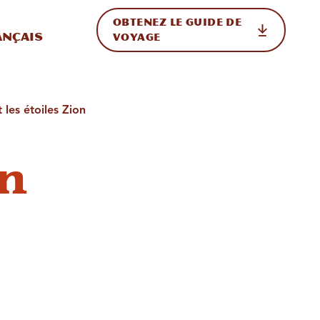
OBTENEZ LE GUIDE DE
ur le site
ler vers l'international
ançais
VOYAGE
 les étoiles Zion
un