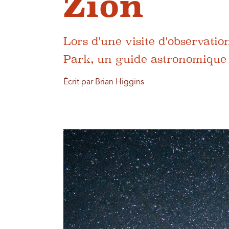
Zion
Lors d'une visite d'observatio
Park, un guide astronomique 
Écrit par Brian Higgins