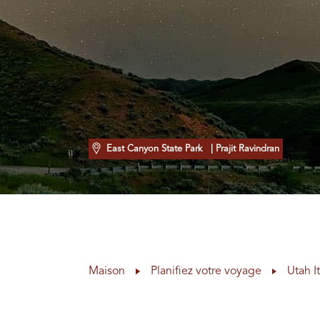
East Canyon State Park
| Prajit Ravindran
Maison
Planifiez votre voyage
Utah I