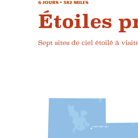
6 jours • 382 miles
Étoiles p
Sept sites de ciel étoilé à vi
S
UN
L
T
L
UN
K
E
C
je
T
Y