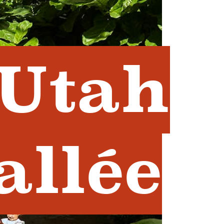
 Utah
allée