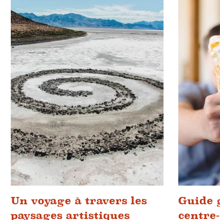
Un voyage à travers les
Guide
paysages artistiques
centre-