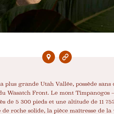
la plus grande Utah Vallée, possède sans d
e du Wasatch Front. Le mont Timpanogos 
s de 5 300 pieds et une altitude de 11 75
e de roche solide, la pièce maîtresse de la