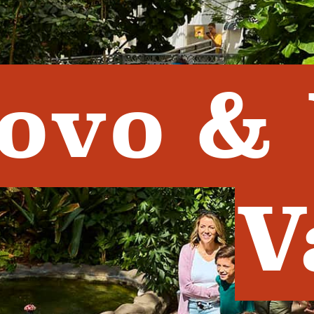
ovo &
V