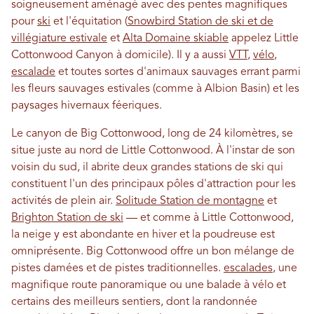
soigneusement aménagé avec des pentes magnifiques
pour
ski
et l'équitation (
Snowbird Station de ski et de
villégiature estivale
et
Alta Domaine skiable
appelez Little
Cottonwood Canyon à domicile). Il y a aussi
VTT
,
vélo
,
escalade
et toutes sortes d'animaux sauvages errant parmi
les fleurs sauvages estivales (comme à Albion Basin) et les
paysages hivernaux féeriques.
Le canyon de Big Cottonwood, long de 24 kilomètres, se
situe juste au nord de Little Cottonwood. À l'instar de son
voisin du sud, il abrite deux grandes stations de ski qui
constituent l'un des principaux pôles d'attraction pour les
activités de plein air.
Solitude Station de montagne
et
Brighton Station de ski
— et comme à Little Cottonwood,
la neige y est abondante en hiver et la poudreuse est
omniprésente. Big Cottonwood offre un bon mélange de
pistes damées et de pistes traditionnelles.
escalades
, une
magnifique route panoramique ou une balade à vélo et
certains des meilleurs sentiers, dont la randonnée