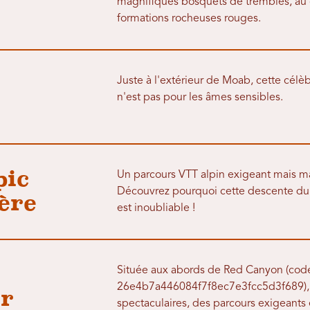
magnifiques bosquets de trembles, au c
formations rocheuses rouges.
Juste à l'extérieur de Moab, cette célè
n'est pas pour les âmes sensibles.
pic
Un parcours VTT alpin exigeant mais ma
Découvrez pourquoi cette descente du 
ière
est inoubliable !
Située aux abords de Red Canyon (code
26e4b7a446084f7f8ec7e3fcc5d3f689), T
r
spectaculaires, des parcours exigeants 