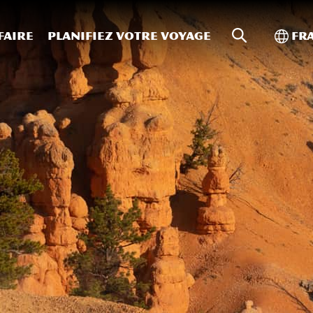
Recherche s
Bascu
faire
Planifiez votre voyage
Fr