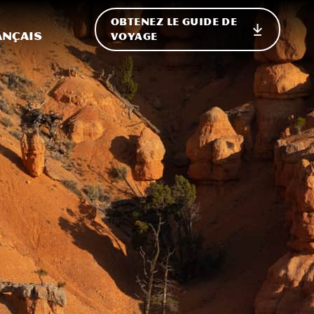
OBTENEZ LE GUIDE DE
ur le site
ler vers l'international
ançais
VOYAGE