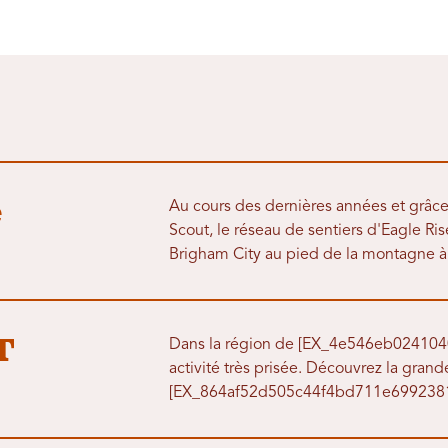
e
Au cours des dernières années et grâce 
Scout, le réseau de sentiers d'Eagle Ri
Brigham City au pied de la montagne à 
T
Dans la région de [EX_4e546eb024104
activité très prisée. Découvrez la grand
[EX_864af52d505c44f4bd711e6992381be7