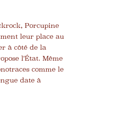
ckrock, Porcupine
ment leur place au
er à côté de la
ropose l'État. Même
onotraces comme le
longue date à