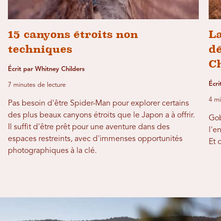
15 canyons étroits non
La
techniques
d
C
Écrit par Whitney Childers
Écri
7 minutes de lecture
4 mi
Pas besoin d'être Spider-Man pour explorer certains
des plus beaux canyons étroits que le Japon a à offrir.
Gob
Il suffit d'être prêt pour une aventure dans des
l'e
espaces restreints, avec d'immenses opportunités
Et 
photographiques à la clé.