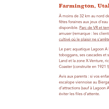
Farmington, Uta
À moins de 32 km au nord de Sa
fêtes foraines aux jeux d'ea
disponible.
Parc de VR et te
amuser (remarque : les clients
cultivé où le plaisir ne s'arrê
Le parc aquatique Lagoon A Be
toboggans, ses cascades et sa 
Land et la zone X-Venture, ri
Coaster (construite en 1921 !
Avis aux parents : si vos enf
escalope viennoise au Biergart
d’attractions (sauf à Lagoon 
éviter les files d’attente.