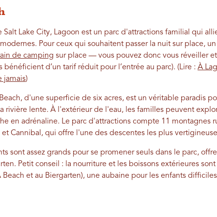
h
lt Lake City, Lagoon est un parc d'attractions familial qui allie
u modernes. Pour ceux qui souhaitent passer la nuit sur place,
rrain de camping
sur place — vous pouvez donc vous réveiller et
 bénéficient d’un tarif réduit pour l’entrée au parc). (Lire :
À Lag
te jamais
)
ach, d'une superficie de six acres, est un véritable paradis po
rivière lente. À l'extérieur de l'eau, les familles peuvent explo
che en adrénaline. Le parc d'attractions compte 11 montagnes rus
) et Cannibal, qui offre l'une des descentes les plus vertigineu
ants sont assez grands pour se promener seuls dans le parc, offre
en. Petit conseil : la nourriture et les boissons extérieures sont
A Beach et au Biergarten), une aubaine pour les enfants difficile