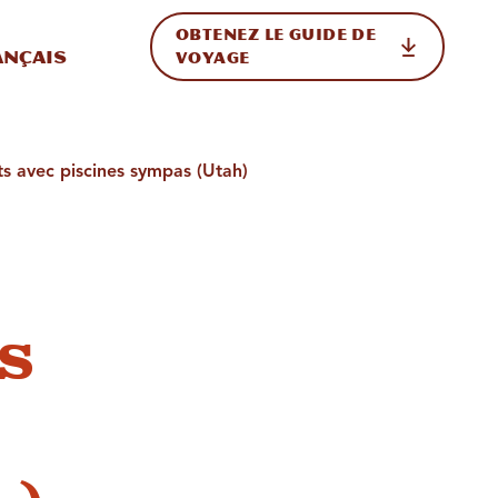
OBTENEZ LE GUIDE DE
ur le site
ler vers l'international
ançais
VOYAGE
s avec piscines sympas (Utah)
s