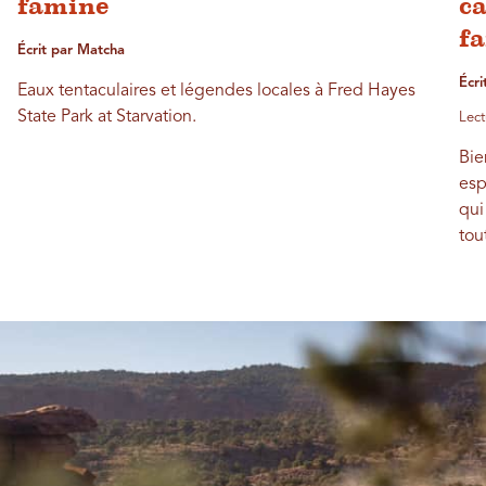
famine
c
fa
Écrit par Matcha
Écri
Eaux tentaculaires et légendes locales à Fred Hayes
State Park at Starvation.
Lect
Bie
esp
qui
tou