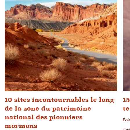
10 sites incontournables le long
15
de la zone du patrimoine
t
national des pionniers
Écri
mormons
7 mi