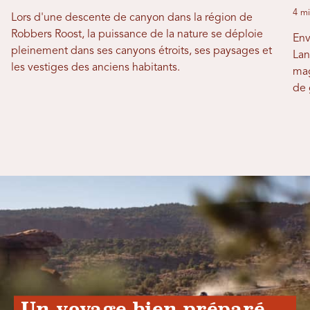
4 mi
Lors d'une descente de canyon dans la région de
Robbers Roost, la puissance de la nature se déploie
Env
pleinement dans ses canyons étroits, ses paysages et
Lan
les vestiges des anciens habitants.
mag
de 
Un voyage bien préparé