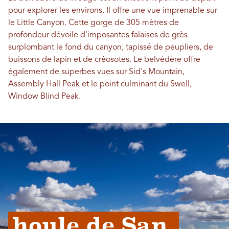
pour explorer les environs. Il offre une vue imprenable sur
le Little Canyon. Cette gorge de 305 mètres de
profondeur dévoile d'imposantes falaises de grès
surplombant le fond du canyon, tapissé de peupliers, de
buissons de lapin et de créosotes. Le belvédère offre
également de superbes vues sur Sid's Mountain,
Assembly Hall Peak et le point culminant du Swell,
Window Blind Peak.
houle de San 