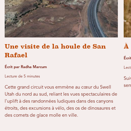
Une visite de la houle de San
À 
Rafael
Écri
Écrit par Radha Marcum
Lect
Lecture de 5 minutes
Sui
sem
Cette grand circuit vous emmène au cœur du Swell
Utah du nord au sud, reliant les vues spectaculaires de
l'uplift à des randonnées ludiques dans des canyons
étroits, des excursions à vélo, des os de dinosaures et
des cornets de glace molle en ville.