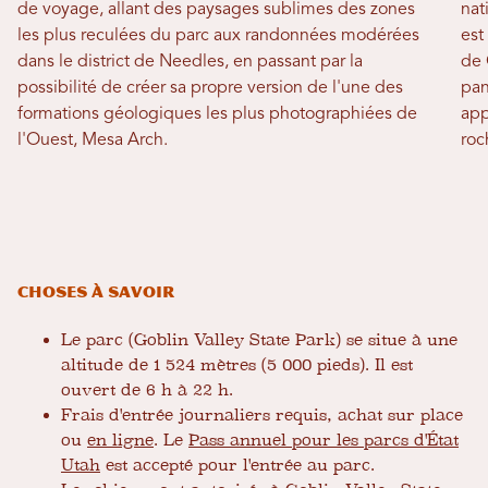
de voyage, allant des paysages sublimes des zones
nat
les plus reculées du parc aux randonnées modérées
est
dans le district de Needles, en passant par la
de 
possibilité de créer sa propre version de l'une des
pan
formations géologiques les plus photographiées de
app
l'Ouest, Mesa Arch.
roc
Choses à savoir
Le parc (Goblin Valley State Park) se situe à une
altitude de 1 524 mètres (5 000 pieds). Il est
ouvert de 6 h à 22 h.
Frais d'entrée journaliers requis, achat sur place
ou
en ligne
. Le
Pass annuel pour les parcs d'État
Utah
est accepté pour l'entrée au parc.