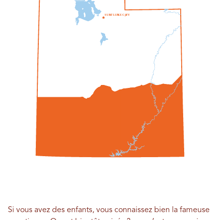
S
UN
L
T
L
UN
K
E
C
je
T
Y
Si vous avez des enfants, vous connaissez bien la fameuse