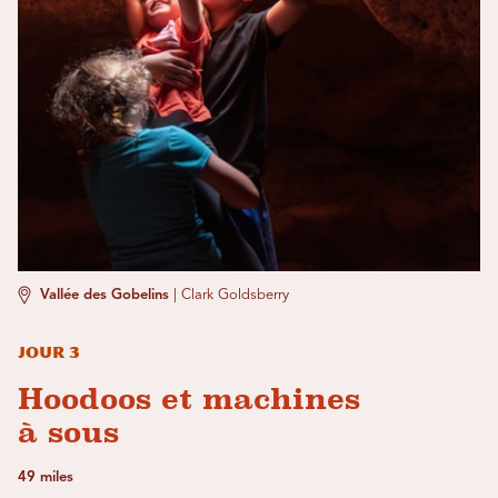
Vallée des Gobelins
|
Clark Goldsberry
Jour 3
Hoodoos et machines
à sous
49 miles