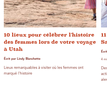
10 lieux pour célébrer l'histoire
11
des femmes lors de votre voyage
Sa
à Utah
Écri
Écrit par Lindy Blanchette
4 mi
Lieux remarquables à visiter où les femmes ont
Des
marqué l'histoire
act
ale