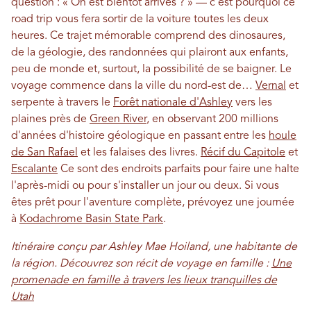
question : « On est bientôt arrivés ? » — c’est pourquoi ce
road trip vous fera sortir de la voiture toutes les deux
heures. Ce trajet mémorable comprend des dinosaures,
de la géologie, des randonnées qui plairont aux enfants,
peu de monde et, surtout, la possibilité de se baigner. Le
voyage commence dans la ville du nord-est de…
Vernal
et
serpente à travers le
Forêt nationale d'Ashley
vers les
plaines près de
Green River
, en observant 200 millions
d'années d'histoire géologique en passant entre les
houle
de San Rafael
et les falaises des livres.
Récif du Capitole
et
Escalante
Ce sont des endroits parfaits pour faire une halte
l'après-midi ou pour s'installer un jour ou deux. Si vous
êtes prêt pour l'aventure complète, prévoyez une journée
à
Kodachrome Basin State Park
.
Itinéraire conçu par Ashley Mae Hoiland, une habitante de
la région. Découvrez son récit de voyage en famille :
Une
promenade en famille à travers les lieux tranquilles de
Utah