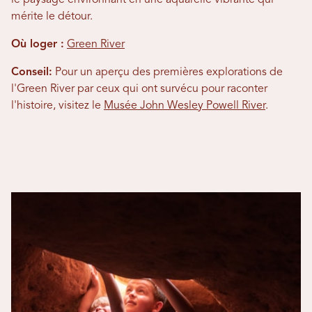
le paysage environnant en une aquarelle vibrante qui
mérite le détour.
Où loger :
Green River
Conseil:
Pour un aperçu des premières explorations de
l'Green River par ceux qui ont survécu pour raconter
l'histoire, visitez le
Musée John Wesley Powell River
.