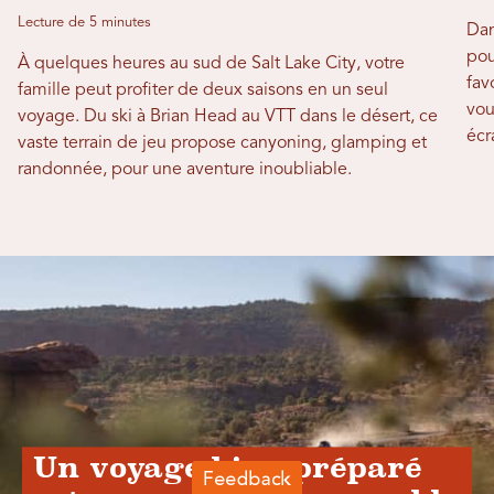
Lecture de 5 minutes
Dan
pou
À quelques heures au sud de Salt Lake City, votre
fav
famille peut profiter de deux saisons en un seul
vou
voyage. Du ski à Brian Head au VTT dans le désert, ce
écr
vaste terrain de jeu propose canyoning, glamping et
randonnée, pour une aventure inoubliable.
Un voyage bien préparé