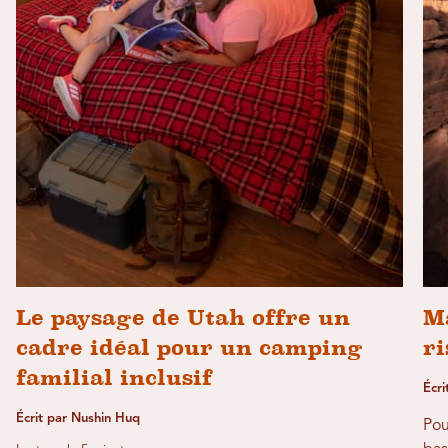
Le paysage de Utah offre un
Ma
cadre idéal pour un camping
ri
familial inclusif
Écri
Écrit par Nushin Huq
Pou