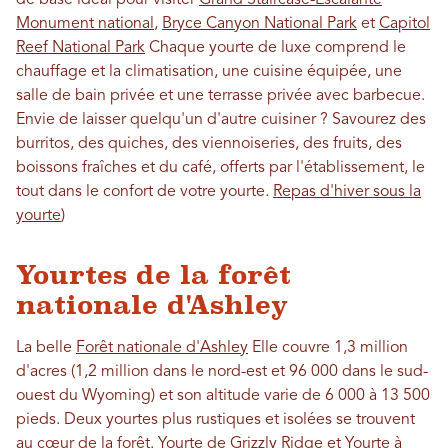
de base idéal pour visiter
Grand Staircase-Escalante
Monument national
,
Bryce Canyon National Park
et
Capitol
Reef National Park
Chaque yourte de luxe comprend le
chauffage et la climatisation, une cuisine équipée, une
salle de bain privée et une terrasse privée avec barbecue.
Envie de laisser quelqu'un d'autre cuisiner ? Savourez des
burritos, des quiches, des viennoiseries, des fruits, des
boissons fraîches et du café, offerts par l'établissement, le
tout dans le confort de votre yourte.
Repas d'hiver sous la
yourte
)
Yourtes de la forêt
nationale d'Ashley
La belle
Forêt nationale d'Ashley
Elle couvre 1,3 million
d'acres (1,2 million dans le nord-est et 96 000 dans le sud-
ouest du Wyoming) et son altitude varie de 6 000 à 13 500
pieds. Deux yourtes plus rustiques et isolées se trouvent
au cœur de la forêt.
Yourte de Grizzly Ridge
et
Yourte à