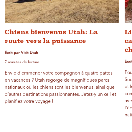
Chiens bienvenus Utah: La
Li
route vers la puissance
ca
c
Écrit par Visit Utah
Écr
7 minutes de lecture
Pou
Envie d'emmener votre compagnon à quatre pattes
Sud
en vacances ? Utah regorge de magnifiques parcs
et 
nationaux où les chiens sont les bienvenus, ainsi que
com
d'autres destinations passionnantes. Jetez-y un œil et
ave
planifiez votre voyage !
l'é
nat