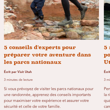
5 conseils d'experts pour
5 
préparer votre aventure dans
po
les parcs nationaux
U
Écrit par Visit Utah
Écr
3 minutes de lecture
3 mi
Si vous prévoyez de visiter les parcs nationaux pour
Pen
une randonnée, apprenez des conseils importants
la 
pour maximiser votre expérience et assurer votre
qua
sécurité et celle de votre famille.
cam