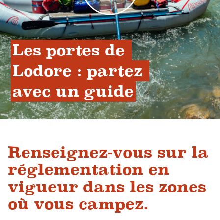
Les portes de 
Lodore : partez 
avec un guide
Renseignez-vous sur la
réglementation en
vigueur dans les zones
où vous campez.