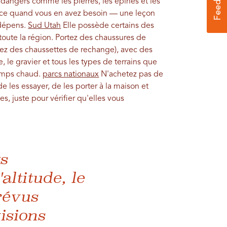
 dangers comme les pierres, les épines et les
ence quand vous en avez besoin — une leçon
 dépens.
Sud Utah
Elle possède certains des
 toute la région. Portez des chaussures de
ez des chaussettes de rechange), avec des
, le gravier et tous les types de terrains que
temps chaud.
parcs nationaux
N'achetez pas de
e les essayer, de les porter à la maison et
 juste pour vérifier qu'elles vous
s
ltitude, le
révus
isions