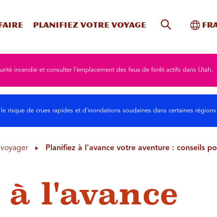
Recherche s
Bascu
faire
Planifiez votre voyage
Fr
urité incendie et consulter l'emplacement des feux de forêt actifs dans Utah.
 le risque de crues rapides et d'inondations soudaines dans certaines région
à voyager
Planifiez à l'avance votre aventure : conseils po
 à l'avance