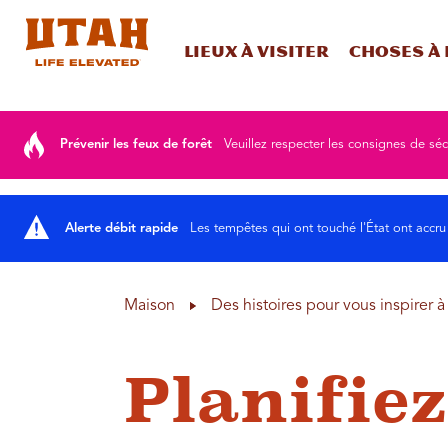
Lieux à visiter
Choses à 
Skip to content
Prévenir les feux de forêt
Veuillez respecter les consignes de séc
Alerte débit rapide
Les tempêtes qui ont touché l'État ont accru
Maison
Des histoires pour vous inspirer 
Planifiez