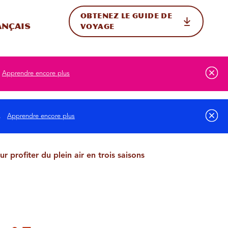
OBTENEZ LE GUIDE DE
ur le site
ler vers l'international
ançais
VOYAGE
Apprendre encore plus
s.
Apprendre encore plus
ur profiter du plein air en trois saisons