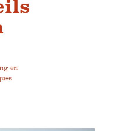
ils
n
ong en
ques