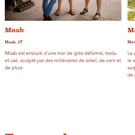
Moab
M
Moab, UT
Mont
Moab est entouré d'une mer de grès déformé, tordu
La 
et usé, sculpté par des millénaires de soleil, de vent et
le 
de pluie.
sur
de 