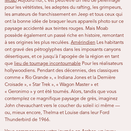
Moab
Aujourd'hui, c'est peut-être un lieu de pèlerinage
pour les vététistes, les adeptes du rafting, les grimpeurs,
les amateurs de franchissement en Jeep et tous ceux qui
ont la bonne idée de braquer leurs appareils photo sur ce
paysage accidenté aux teintes rouges. Mais Moab
possède également un passé riche en histoire, remontant
à ses origines les plus reculées.
Amérindien
Les habitants
ont gravé des pétroglyphes dans les imposants canyons
désertiques, et ce jusqu'à l'apogée de la région en tant
que
lieu de tournage incontournable
Pour les réalisateurs
hollywoodiens. Pendant des décennies, des classiques
comme « Rio Grande », « Indiana Jones et la Dernière
Croisade », « Star Trek », « Wagon Master » et
« Geronimo » y ont été tournés. Alors, tandis que vous
contemplez ce magnifique paysage de grès, imaginez
John chevauchant vers le coucher du soleil ici même —
ou, mieux encore, Thelma et Louise dans leur Ford
Thunderbird de 1966.