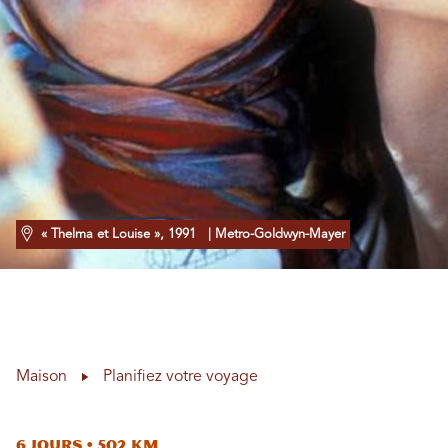
« Thelma et Louise », 1991
| Metro-Goldwyn-Mayer
Maison
Planifiez votre voyage
6 jours • 502 km