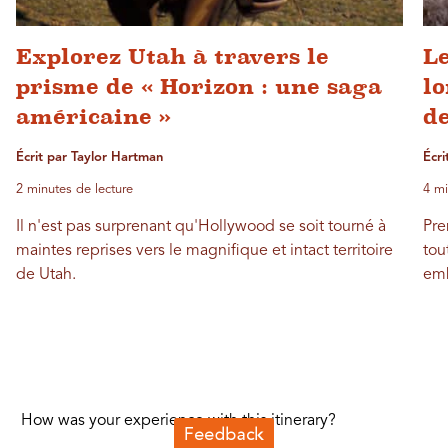
Explorez Utah à travers le
Le
prisme de « Horizon : une saga
lo
américaine »
d
Écrit par Taylor Hartman
Écri
2 minutes de lecture
4 mi
Il n'est pas surprenant qu'Hollywood se soit tourné à
Pre
maintes reprises vers le magnifique et intact territoire
tou
de Utah.
emb