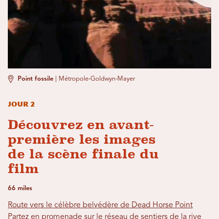
Point fossile
|
Métropole-Goldwyn-Mayer
Jour 2
Découvrez en avant-
première les images
de la scène finale du
film
66 miles
Route vers le célèbre belvédère de Dead Horse Point
Partez en promenade sur le réseau de sentiers de la rive