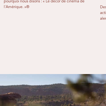
pourquoi nous disons : « Le décor de cinéma de
l'Amérique. »®
Des
act
ale