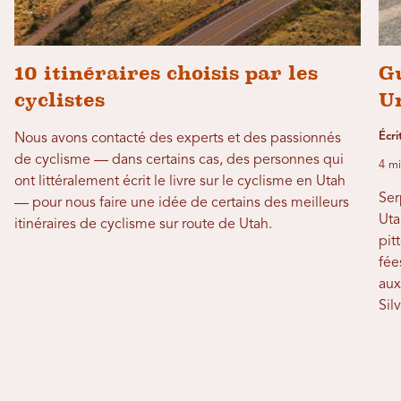
10 itinéraires choisis par les
Gu
cyclistes
Un
Écri
Nous avons contacté des experts et des passionnés
de cyclisme — dans certains cas, des personnes qui
4 mi
ont littéralement écrit le livre sur le cyclisme en Utah
Ser
— pour nous faire une idée de certains des meilleurs
Uta
itinéraires de cyclisme sur route de Utah.
pit
fée
aux
Sil