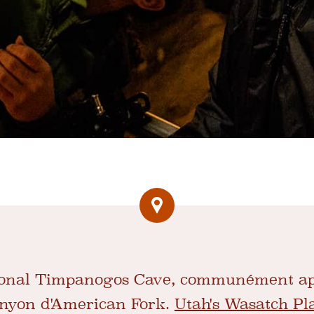
onal Timpanogos Cave, communément ap
canyon d'American Fork.
Utah's Wasatch Pl