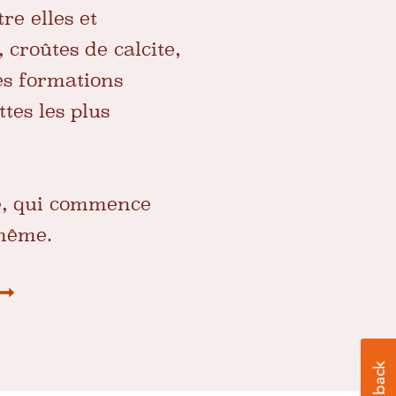
re elles et
 croûtes de calcite,
es formations
tes les plus
ée, qui commence
i-même.