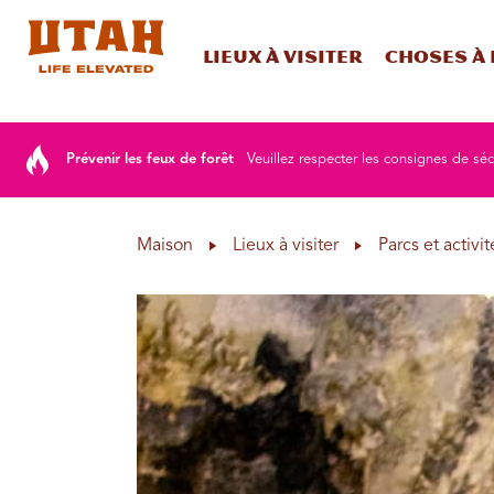
Lieux à visiter
Choses à 
Skip to content
Prévenir les feux de forêt
Veuillez respecter les consignes de sé
Maison
Lieux à visiter
Parcs et activit