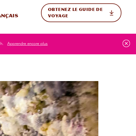
OBTENEZ LE GUIDE DE
ur le site
ler vers l'international
ançais
VOYAGE
ah.
Apprendre encore plus