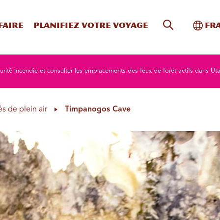
Recherche s
Bascu
faire
Planifiez votre voyage
Fr
curité incendie et consulter les emplacements des feux de forêt actifs dans Ut
és de plein air
Timpanogos Cave