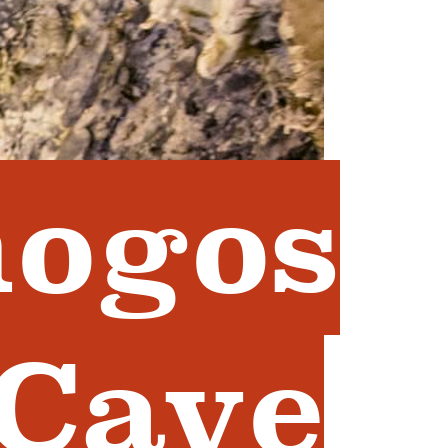
ogos
Cave